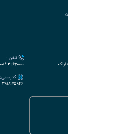
مرکز آموزش‌های تخصصی
گروه جذب و هدایت استعدادهای درخشان
تقویم آموزشی
ارتباط با دانشگاه
آدرس :
تلفن :
اراک، میدان بسیج، بلوار گلدشت، دانشگاه اراک
۰۸۶-۳2620000
ایمیل:
کدپستی:
۳۸۱۸۱۷۵۸۴۶
e-dabir@araku.ac.ir